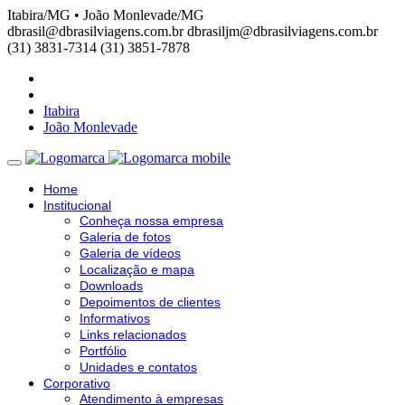
Itabira/MG • João Monlevade/MG
dbrasil@dbrasilviagens.com.br
dbrasiljm@dbrasilviagens.com.br
(31) 3831-7314
(31) 3851-7878
Itabira
João Monlevade
Home
Institucional
Conheça nossa empresa
Galeria de fotos
Galeria de vídeos
Localização e mapa
Downloads
Depoimentos de clientes
Informativos
Links relacionados
Portfólio
Unidades e contatos
Corporativo
Atendimento à empresas