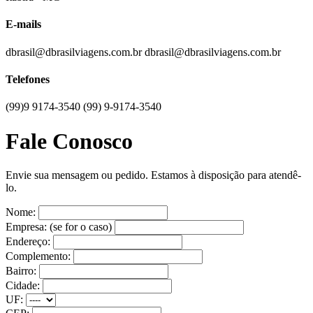
E-mails
dbrasil@dbrasilviagens.com.br
dbrasil@dbrasilviagens.com.br
Telefones
(99)9 9174-3540
(99) 9-9174-3540
Fale Conosco
Envie sua mensagem ou pedido. Estamos à disposição para atendê-
lo.
Nome:
Empresa: (se for o caso)
Endereço:
Complemento:
Bairro:
Cidade:
UF: