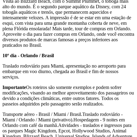
Visita ao Blizzard Beach, com o Summit Plummet, o tobogã mais
alto do mundo. É o segundo parque aquático da Disney, com 24
tobogãs aquáticos e trenós, que permanecem aquecidos e
intensamente velozes. A impressão é de se estar em uma estação de
esqui, com vista para uma grande montanha coberta de neve, em
plena Flórida ensolarada! Mais tarde, tour de compras em Orlando.
Aproveite o dia para fazer compras em Orlando, onde você encontra
diversos produtos de marcas famosas a preços inferiores aos
praticados no Brasil.
10º dia - Orlando / Brasil
Traslado rodoviário para Miami, apresentação no aeroporto para
embarque em voo diurno, chegada ao Brasil e fim de nossos
serviços.
Importante
Os roteiros são somente exemplos e podem sofrer
modificações, visando ao melhor aproveitamento dos passageiros ou
devido a condições climáticas, entre outros fatores. Todos os
passeios adquiridos pelo passageiro serão realizados.
Transporte aéreo - Brasil / Miami / Brasil.Traslado rodoviário -
Miami / Orlando / Miami (privativo).Hospedagem - 9 noites em
Orlando com café da manhã.Atividades - traslados e ingressos para
os parques Magic Kingdom, Epcot, Hollywood Studios, Animal
Kingdom, Blizzard Beach, Universal Studios, Islands of Adventure