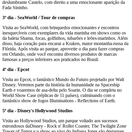
deslumbrante Castelo, com direito a uma emocionante aparição da
Fada Sininho.
3º dia - SeaWorld / Tour de compras
Visita ao SeaWorld, com brinquedos emocionantes e encontros
inesquecíveis com exemplares da vida marinha em shows como os
da baleia Shamu, focas, golfinhos, tubarões e leões-marinhos. Além
disso, haja coração para encarar a Kraken, maior montanha-russa da
Flórida. Após visita ao parque, aproveite o dia para fazer compras
em Orlando, onde você encontra diversos produtos de marcas
famosas a preços inferiores aos praticados no Brasil.
4º dia - Epcot
Visita ao Epcot, o fantástico Mundo do Futuro projetado por Walt
Disney. Veremos parte da história da humanidade na Spaceship
Earth e voaremos de asa-delta pelo Soarin. O dia se completa no
World Show Case (réplicas de 11 países), culminando com o
fantástico show de fogos Illuminations - Reflections of Earth.
5º dia - Disney's Hollywood Studios
Visita ao Hollywood Studios, um parque voltado aos sucessos
estrondosos daDisney - Rock n' Roller Coaster, The Twilight Zone
Tower of Terror e o show ao vivo do Indiana Jones são destaques.