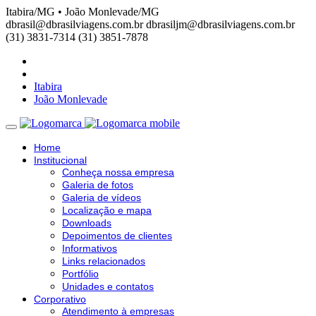
Itabira/MG • João Monlevade/MG
dbrasil@dbrasilviagens.com.br
dbrasiljm@dbrasilviagens.com.br
(31) 3831-7314
(31) 3851-7878
Itabira
João Monlevade
Home
Institucional
Conheça nossa empresa
Galeria de fotos
Galeria de vídeos
Localização e mapa
Downloads
Depoimentos de clientes
Informativos
Links relacionados
Portfólio
Unidades e contatos
Corporativo
Atendimento à empresas