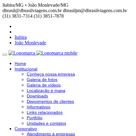
Itabira/MG • João Monlevade/MG
dbrasil@dbrasilviagens.com.br
dbrasiljm@dbrasilviagens.com.br
(31) 3831-7314
(31) 3851-7878
Itabira
João Monlevade
Home
Institucional
Conheça nossa empresa
Galeria de fotos
Galeria de vídeos
Localização e mapa
Downloads
Depoimentos de clientes
Informativos
Links relacionados
Portfólio
Unidades e contatos
Corporativo
Atendimento à empresas