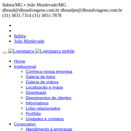
Itabira/MG • João Monlevade/MG
dbrasil@dbrasilviagens.com.br
dbrasiljm@dbrasilviagens.com.br
(31) 3831-7314
(31) 3851-7878
Itabira
João Monlevade
Home
Institucional
Conheça nossa empresa
Galeria de fotos
Galeria de vídeos
Localização e mapa
Downloads
Depoimentos de clientes
Informativos
Links relacionados
Portfólio
Unidades e contatos
Corporativo
Atendimento à empresas