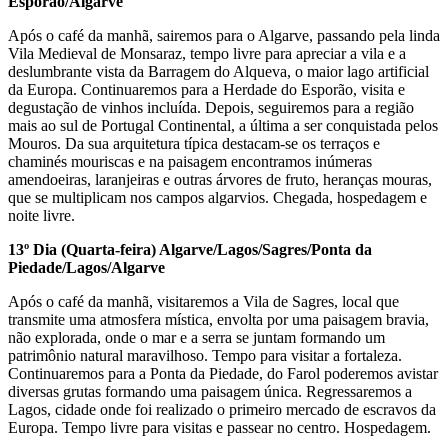
Esporão/Algarve
Após o café da manhã, sairemos para o Algarve, passando pela linda
Vila Medieval de Monsaraz, tempo livre para apreciar a vila e a
deslumbrante vista da Barragem do Alqueva, o maior lago artificial
da Europa. Continuaremos para a Herdade do Esporão, visita e
degustação de vinhos incluída. Depois, seguiremos para a região
mais ao sul de Portugal Continental, a última a ser conquistada pelos
Mouros. Da sua arquitetura típica destacam-se os terraços e
chaminés mouriscas e na paisagem encontramos inúmeras
amendoeiras, laranjeiras e outras árvores de fruto, heranças mouras,
que se multiplicam nos campos algarvios. Chegada, hospedagem e
noite livre.
13º Dia (Quarta-feira) Algarve/Lagos/Sagres/Ponta da
Piedade/Lagos/Algarve
Após o café da manhã, visitaremos a Vila de Sagres, local que
transmite uma atmosfera mística, envolta por uma paisagem bravia,
não explorada, onde o mar e a serra se juntam formando um
patrimônio natural maravilhoso. Tempo para visitar a fortaleza.
Continuaremos para a Ponta da Piedade, do Farol poderemos avistar
diversas grutas formando uma paisagem única. Regressaremos a
Lagos, cidade onde foi realizado o primeiro mercado de escravos da
Europa. Tempo livre para visitas e passear no centro. Hospedagem.