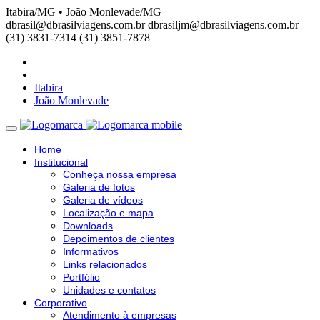
Itabira/MG • João Monlevade/MG
dbrasil@dbrasilviagens.com.br
dbrasiljm@dbrasilviagens.com.br
(31) 3831-7314
(31) 3851-7878
Itabira
João Monlevade
Home
Institucional
Conheça nossa empresa
Galeria de fotos
Galeria de vídeos
Localização e mapa
Downloads
Depoimentos de clientes
Informativos
Links relacionados
Portfólio
Unidades e contatos
Corporativo
Atendimento à empresas