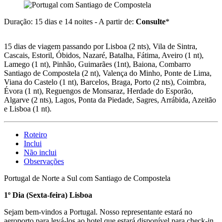
Duração: 15 dias e 14 noites - A partir de:
Consulte
*
15 dias de viagem passando por Lisboa (2 nts), Vila de Sintra,
Cascais, Estoril, Óbidos, Nazaré, Batalha, Fátima, Aveiro (1 nt),
Lamego (1 nt), Pinhão, Guimarães (1nt), Baiona, Combarro
Santiago de Compostela (2 nt), Valença do Minho, Ponte de Lima,
Viana do Castelo (1 nt), Barcelos, Braga, Porto (2 nts), Coimbra,
Évora (1 nt), Reguengos de Monsaraz, Herdade do Esporão,
Algarve (2 nts), Lagos, Ponta da Piedade, Sagres, Arrábida, Azeitão
e Lisboa (1 nt).
Roteiro
Inclui
Não inclui
Observações
Portugal de Norte a Sul com Santiago de Compostela
1º Dia (Sexta-feira) Lisboa
Sejam bem-vindos a Portugal. Nosso representante estará no
aeroporto para levá-los ao hotel que estará disponível para check-in