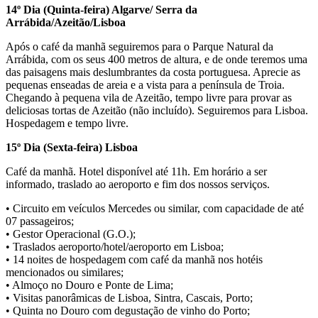
14º Dia (Quinta-feira) Algarve/ Serra da
Arrábida/Azeitão/Lisboa
Após o café da manhã seguiremos para o Parque Natural da
Arrábida, com os seus 400 metros de altura, e de onde teremos uma
das paisagens mais deslumbrantes da costa portuguesa. Aprecie as
pequenas enseadas de areia e a vista para a península de Troia.
Chegando à pequena vila de Azeitão, tempo livre para provar as
deliciosas tortas de Azeitão (não incluído). Seguiremos para Lisboa.
Hospedagem e tempo livre.
15º Dia (Sexta-feira) Lisboa
Café da manhã. Hotel disponível até 11h. Em horário a ser
informado, traslado ao aeroporto e fim dos nossos serviços.
• Circuito em veículos Mercedes ou similar, com capacidade de até
07 passageiros;
• Gestor Operacional (G.O.);
• Traslados aeroporto/hotel/aeroporto em Lisboa;
• 14 noites de hospedagem com café da manhã nos hotéis
mencionados ou similares;
• Almoço no Douro e Ponte de Lima;
• Visitas panorâmicas de Lisboa, Sintra, Cascais, Porto;
• Quinta no Douro com degustação de vinho do Porto;