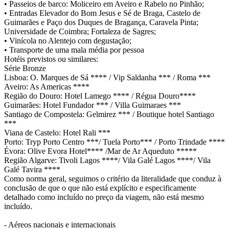
• Passeios de barco: Moliceiro em Aveiro e Rabelo no Pinhão;
• Entradas Elevador do Bom Jesus e Sé de Braga, Castelo de
Guimarães e Paço dos Duques de Bragança, Caravela Pinta;
Universidade de Coimbra; Fortaleza de Sagres;
• Vinícola no Alentejo com degustação;
• Transporte de uma mala média por pessoa
Hotéis previstos ou similares:
Série Bronze
Lisboa: O. Marques de Sá **** / Vip Saldanha *** / Roma ***
Aveiro: As Americas ****
Região do Douro: Hotel Lamego **** / Régua Douro****
Guimarães: Hotel Fundador *** / Villa Guimaraes ***
Santiago de Compostela: Gelmirez *** / Boutique hotel Santiago
***
Viana de Castelo: Hotel Rali ***
Porto: Tryp Porto Centro ***/ Tuela Porto*** / Porto Trindade ****
Évora: Olive Evora Hotel**** /Mar de Ar Aqueduto *****
Região Algarve: Tivoli Lagos ****/ Vila Galé Lagos ****/ Vila
Galé Tavira ****
Como norma geral, seguimos o critério da literalidade que conduz à
conclusão de que o que não está explícito e especificamente
detalhado como incluído no preço da viagem, não está mesmo
incluído.
- Aéreos nacionais e internacionais