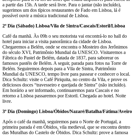
a partir das 15h. A tarde será livre. Para o jantar (não incluído),
sugerimos um dos típicos restaurantes de Fado em Lisboa, lá é
possível ouvir a música tradicional de Lisboa.
2º Dia (Sábado) Lisboa/Vila de Sintra/Cascais/Estoril/Lisboa
Café da manhã. Às 09h o seu motorista vai encontrá-lo no hall do
hotel para iniciar a visita panorâmica da cidade de Lisboa.
Chegaremos a Belém, onde se encontra o Mosteiro dos Jerônimos
do século XVI, Patrimônio Mundial da UNESCO. Visitaremos a
Fábrica do Pastel de Belém, datada de 1837, para saborear os
famosos pastéis de Belém. A seguir, parada para fotos na Torre de
Belém. Seguiremos depois para a Vila de Sintra, Patrimônio
Mundial da UNESCO, tempo livre para passear e conhecer o local.
Dica Schultz: visite o Café Piriquita, no centro da Vila, e prove os
deliciosos doces “travesseiro e queijada de Sintra” (não incluído).
Em horário a ser informado, continuaremos para Cascais e no
retorno a Lisboa passaremos por Estoril. Chegada ao hotel. Noite
livre.
3º Dia (Domingo) Lisboa/Óbidos/Nazaré/Batalha/Fátima/Aveiro
Após o café da manhã, seguiremos para o Norte de Portugal, a
primeira parada é em Óbidos, vila medieval, que se encontra dentro
das Muralhas do Castelo de Óbidos. Dica Schultz: prove a famosa