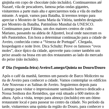
ginjinha em copo de chocolate (não incluído). Continuaremos até
Nazaré, vila de pescadores, famosa pelas ondas gigantes,
visitaremos a parte mais alta e apreciaremos toda a vila do melhor
mirante. A seguir, vamos para Batalha, lá teremos tempo para
apreciar o Mosteiro de Santa Maria da Vitória, também designado
por Mosteiro da Batalha, Patrimônio Mundial da UNESCO.
Continuamos para Fátima, um dos maiores centros de culto
Mariano, passando na aldeia de Aljustrel, local onde nasceram os
três Pastorinhos. Em hora a determinar continuação para a cidade de
Aveiro, conhecida como a “Veneza de Portugal”. Chegada,
hospedagem e noite livre. Dica Schultz: Prove os famosos “ovos
moles”, doce típico da cidade, aproveite para comer também um
peixe assado na brasa em um dos restaurantes ao lado do mercado
do peixe (não incluído).
4º Dia (Segunda-feira) Aveiro/Lamego/Quinta no Douro/Douro
Após o café da manhã, faremos um passeio de Barco Moliceiro na
ria de Aveiro para conhecer a cidade. Vamos contemplar os edifícios
Arte Nouveau e as Salinas de Aveiro. Seguiremos depois para
Lamego para visitar o impressionante santuário barroco dedicado a
Nossa Senhora dos Remédios, que está situado a 600 metros de
altura. Após a visita, tempo para almoço (incluído) em um ótimo
restaurante local e para passear no centro da cidade. No período da
tarde, visitaremos uma quinta da região do Douro, para conhecer o