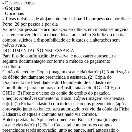
- Despesas extras
- Gorjetas
- Opcionais
- Taxas turísticas de alojamento em Lisboa: 1€ por pessoa e por dia e
Porto: 2€ por pessoa e por dia
Valores por pessoa na acomodação escolhida, em moeda estrangeira,
a serem convertidos em moeda local, ao câmbio Schultz do dia da
compra, sujeitos a disponibilidade de lugares e a alterações sem
prévio aviso.
DOCUMENTAÇÃO NECESSÁRIA
Para fins de confirmação de reserva, é necessário apresentar a
seguinte documentação conforme o método de pagamento
escolhido:
Cartão de crédito: Cópia (imagem escaneada) da(o): (1) Autorização
de débito devidamente preenchida e assinada. (2) Cópia do
Documento de Identidade e do Documento de Cadastro de
Contribuinte (para compras no Brasil, trata-se de RG e CPF, ou
CNH); (3) Frente e verso do cartão de crédito do pagador.
Cheque: Aplicável somente no Brasil. Cópia (imagem escaneada)
da(o): (1) Ficha Cadastral com todos os campos preenchidos (após
aprovação junto ao banco, será autorizado o envio da cópia da Ficha
Cadastral, cheques e contrato assinado via correio).
Boleto predatado: Aplicável somente no Brasil. Cópia (imagem
escaneada) da(o): (1) Ficha Cadastral com todos os campos
preenchidos (após aprovação junto ao banco, será autorizado o