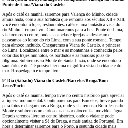
Ponte de Lima/Viana do Castelo
Após o café da manhã, sairemos para Valença do Minho, cidade
amuralhada, com a sua fortaleza que remonta aos séculos XII e XIII,
você encontrará lojas, restaurantes, cafés e uma fantástica vista do
rio Minho. Tempo livre. Continuaremos para a bela Ponte de Lima,
visitaremos o centro, onde as capelas e igrejas se destacam e
passeamos ao longo do rio Lima, com a sua ponte romana. Tempo
para almoço incluído. Chegaremos a Viana do Castelo, a princesa
do Lima. Localizada entre o mar e as montanhas é conhecida pelos
coloridos trajes minhotos, os bordados e as famosas joias de
filigrana. Subiremos ao Monte de Santa Luzia, onde se encontra o
santuário, e de lá é possível ter uma magnífica vista da cidade e do
mar. Hospedagem e tempo livre.
9º Dia (Sábado) Viana do Castelo/Barcelos/Braga/Bom
Jesus/Porto
Após o café da manhã, tempo livre no centro histórico para apreciar
a riqueza monumental. Continuaremos para Barcelos, breve parada
para fotos e chegaremos a Braga, onde visitaremos o Bom Jesus do
Monte e subiremos no curioso ascensor oitocentista movido a água.
Depois teremos livre no centro histórico, onde o viajante pode
opcionalmente visitar a Sé de Braga, a mais antiga de Portugal. Em
hora a determinar sairemos para o Porto, a segunda cidade mais