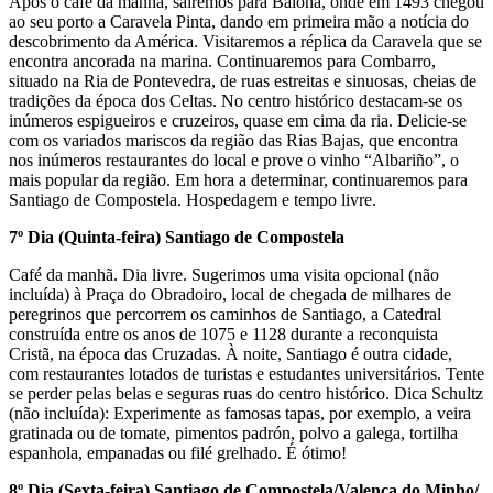
Após o café da manhã, sairemos para Baiona, onde em 1493 chegou
ao seu porto a Caravela Pinta, dando em primeira mão a notícia do
descobrimento da América. Visitaremos a réplica da Caravela que se
encontra ancorada na marina. Continuaremos para Combarro,
situado na Ria de Pontevedra, de ruas estreitas e sinuosas, cheias de
tradições da época dos Celtas. No centro histórico destacam-se os
inúmeros espigueiros e cruzeiros, quase em cima da ria. Delicie-se
com os variados mariscos da região das Rias Bajas, que encontra
nos inúmeros restaurantes do local e prove o vinho “Albariño”, o
mais popular da região. Em hora a determinar, continuaremos para
Santiago de Compostela. Hospedagem e tempo livre.
7º Dia (Quinta-feira) Santiago de Compostela
Café da manhã. Dia livre. Sugerimos uma visita opcional (não
incluída) à Praça do Obradoiro, local de chegada de milhares de
peregrinos que percorrem os caminhos de Santiago, a Catedral
construída entre os anos de 1075 e 1128 durante a reconquista
Cristã, na época das Cruzadas. À noite, Santiago é outra cidade,
com restaurantes lotados de turistas e estudantes universitários. Tente
se perder pelas belas e seguras ruas do centro histórico. Dica Schultz
(não incluída): Experimente as famosas tapas, por exemplo, a veira
gratinada ou de tomate, pimentos padrón, polvo a galega, tortilha
espanhola, empanadas ou filé grelhado. É ótimo!
8º Dia (Sexta-feira) Santiago de Compostela/Valença do Minho/