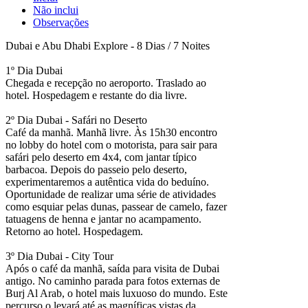
Não inclui
Observações
Dubai e Abu Dhabi Explore - 8 Dias / 7 Noites
1º Dia Dubai
Chegada e recepção no aeroporto. Traslado ao
hotel. Hospedagem e restante do dia livre.
2º Dia Dubai - Safári no Deserto
Café da manhã. Manhã livre. Às 15h30 encontro
no lobby do hotel com o motorista, para sair para
safári pelo deserto em 4x4, com jantar típico
barbacoa. Depois do passeio pelo deserto,
experimentaremos a autêntica vida do beduíno.
Oportunidade de realizar uma série de atividades
como esquiar pelas dunas, passear de camelo, fazer
tatuagens de henna e jantar no acampamento.
Retorno ao hotel. Hospedagem.
3º Dia Dubai - City Tour
Após o café da manhã, saída para visita de Dubai
antigo. No caminho parada para fotos externas de
Burj Al Arab, o hotel mais luxuoso do mundo. Este
percurso o levará até as magníficas vistas da