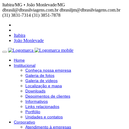
Itabira/MG • João Monlevade/MG
dbrasil@dbrasilviagens.com.br
dbrasiljm@dbrasilviagens.com.br
(31) 3831-7314
(31) 3851-7878
Itabira
João Monlevade
Home
Institucional
Conheça nossa empresa
Galeria de fotos
Galeria de vídeos
Localização e mapa
Downloads
Depoimentos de clientes
Informativos
Links relacionados
Portfólio
Unidades e contatos
Corporativo
Atendimento à empresas