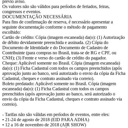
prévio aviso.
Os valores não são válidos para períodos de feriados, feiras,
congressos e eventos.
DOCUMENTAÇÃO NECESSÁRIA
Para fins de confirmação de reserva, é necessário apresentar a
seguinte documentação conforme o método de pagamento
escolhido:
Cartão de crédito: Cópia (imagem escaneada) da(o): (1) Autorização
de débito devidamente preenchida e assinada. (2) Cópia do
Documento de Identidade e do Documento de Cadastro de
Contribuinte (para compras no Brasil, trata-se de RG e CPF, ou
CNH); (3) Frente e verso do cartão de crédito do pagador.
Cheque: Aplicável somente no Brasil. Cópia (imagem escaneada)
da(o): (1) Ficha Cadastral com todos os campos preenchidos (após
aprovação junto ao banco, será autorizado o envio da cópia da Ficha
Cadastral, cheques e contrato assinado via correio).
Boleto predatado: Aplicável somente no Brasil. Cópia (imagem
escaneada) da(o): (1) Ficha Cadastral com todos os campos
preenchidos (após aprovação junto ao banco, será autorizado o
envio da cópia da Ficha Cadastral, cheques e contrato assinado via
correio).
- Tarifas não são válidas em períodos de eventos, entre eles:
• 21-24 de agosto de 2018 (EID PARA ADHA)
• 12 a 16 de novembro de 2018 (AIR SHOW)