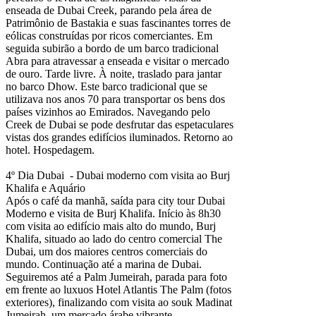
enseada de Dubai Creek, parando pela área de
Patrimônio de Bastakia e suas fascinantes torres de
eólicas construídas por ricos comerciantes. Em
seguida subirão a bordo de um barco tradicional
Abra para atravessar a enseada e visitar o mercado
de ouro. Tarde livre. À noite, traslado para jantar
no barco Dhow. Este barco tradicional que se
utilizava nos anos 70 para transportar os bens dos
países vizinhos ao Emirados. Navegando pelo
Creek de Dubai se pode desfrutar das espetaculares
vistas dos grandes edifícios iluminados. Retorno ao
hotel. Hospedagem.
4º Dia Dubai - Dubai moderno com visita ao Burj
Khalifa e Aquário
Após o café da manhã, saída para city tour Dubai
Moderno e visita de Burj Khalifa. Início às 8h30
com visita ao edifício mais alto do mundo, Burj
Khalifa, situado ao lado do centro comercial The
Dubai, um dos maiores centros comerciais do
mundo. Continuação até a marina de Dubai.
Seguiremos até a Palm Jumeirah, parada para foto
em frente ao luxuos Hotel Atlantis The Palm (fotos
exteriores), finalizando com visita ao souk Madinat
Jumeirah, um mercado árabe vibrante.