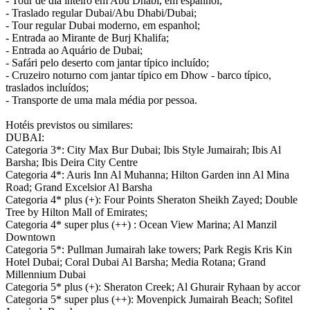
- Tour de dia inteiro em Abu Dhabi, em espanhol;
- Traslado regular Dubai/Abu Dhabi/Dubai;
- Tour regular Dubai moderno, em espanhol;
- Entrada ao Mirante de Burj Khalifa;
- Entrada ao Aquário de Dubai;
- Safári pelo deserto com jantar típico incluído;
- Cruzeiro noturno com jantar típico em Dhow - barco típico,
traslados incluídos;
- Transporte de uma mala média por pessoa.
Hotéis previstos ou similares:
DUBAI:
Categoria 3*: City Max Bur Dubai; Ibis Style Jumairah; Ibis Al
Barsha; Ibis Deira City Centre
Categoria 4*: Auris Inn Al Muhanna; Hilton Garden inn Al Mina
Road; Grand Excelsior Al Barsha
Categoria 4* plus (+): Four Points Sheraton Sheikh Zayed; Double
Tree by Hilton Mall of Emirates;
Categoria 4* super plus (++) : Ocean View Marina; Al Manzil
Downtown
Categoria 5*: Pullman Jumairah lake towers; Park Regis Kris Kin
Hotel Dubai; Coral Dubai Al Barsha; Media Rotana; Grand
Millennium Dubai
Categoria 5* plus (+): Sheraton Creek; Al Ghurair Ryhaan by accor
Categoria 5* super plus (++): Movenpick Jumairah Beach; Sofitel