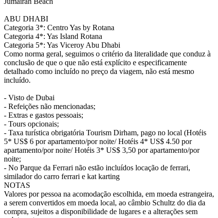
Jumairah Beach
ABU DHABI
Categoria 3*: Centro Yas by Rotana
Categoria 4*: Yas Island Rotana
Categoria 5*: Yas Viceroy Abu Dhabi
Como norma geral, seguimos o critério da literalidade que conduz à
conclusão de que o que não está explícito e especificamente
detalhado como incluído no preço da viagem, não está mesmo
incluído.
- Visto de Dubai
- Refeições não mencionadas;
- Extras e gastos pessoais;
- Tours opcionais;
- Taxa turística obrigatória Tourism Dirham, pago no local (Hotéis
5* US$ 6 por apartamento/por noite/ Hotéis 4* US$ 4.50 por
apartamento/por noite/ Hotéis 3* US$ 3,50 por apartamento/por
noite;
- No Parque da Ferrari não estão incluídos locação de ferrari,
similador do carro ferrari e kat karting
NOTAS
Valores por pessoa na acomodação escolhida, em moeda estrangeira,
a serem convertidos em moeda local, ao câmbio Schultz do dia da
compra, sujeitos a disponibilidade de lugares e a alterações sem