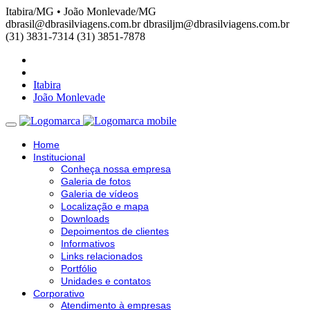
Itabira/MG • João Monlevade/MG
dbrasil@dbrasilviagens.com.br
dbrasiljm@dbrasilviagens.com.br
(31) 3831-7314
(31) 3851-7878
Itabira
João Monlevade
Home
Institucional
Conheça nossa empresa
Galeria de fotos
Galeria de vídeos
Localização e mapa
Downloads
Depoimentos de clientes
Informativos
Links relacionados
Portfólio
Unidades e contatos
Corporativo
Atendimento à empresas